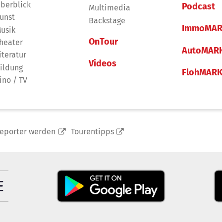
berblick
Podcast
Multimedia
unst
Backstage
ImmoMAR
usik
OnTour
heater
AutoMAR
iteratur
Videos
ildung
FlohMAR
ino / TV
reporter werden
Tourentipps