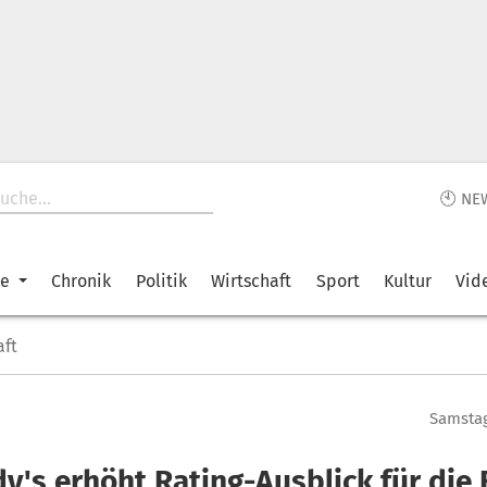
🕙 NE
ke
Chronik
Politik
Wirtschaft
Sport
Kultur
Vid
aft
Samstag
y's erhöht Rating-Ausblick für die 