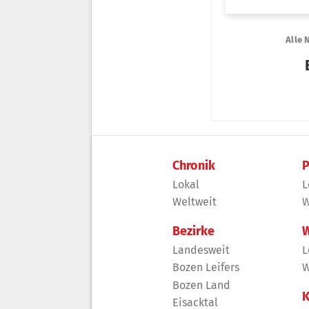
Chronik
P
Lokal
L
Weltweit
W
Bezirke
W
Landesweit
L
Bozen Leifers
W
Bozen Land
K
Eisacktal