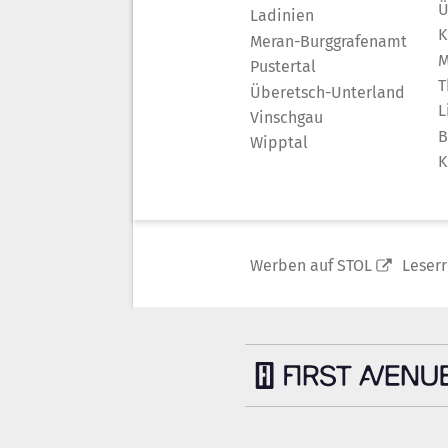
Ü
Ladinien
K
Meran-Burggrafenamt
M
Pustertal
T
Überetsch-Unterland
L
Vinschgau
B
Wipptal
K
Werben auf STOL
Leser