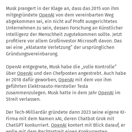
Musk prangert in der Klage an, dass das 2015 von ihm
mitgegründete
OpenAI
von dem vereinbarten Weg
abgekommen sei, ein nicht auf Profit ausgerichtetes
Unternehmen zu sein, dessen Forschung an Künstlicher
Intelligenz der Menschheit zugutekommen sollte. Jetzt
profitiere vor allem Großinvestor Microsoft davon. Das
sei eine „eklatante Verletzung“ der ursprünglichen
Gründungsvereinbarung.
OpenAI entgegnete, Musk habe die „volle Kontrolle“
über
OpenAI
und den Chefposten angestrebt. Auch habe
er 2018 dafür geworben,
OpenAI
mit dem von ihm
geführten Elektroauto-Hersteller Tesla
zusammenzulegen. Musk hatte in dem Jahr
OpenAI
im
Streit verlassen.
Der Tech-Milliardär gründete dann 2023 seine eigene KI-
Firma mit dem Namen xAI, deren Chatbot Grok mit
ChatGPT konkurriert.
OpenAI
kontert mit Blick darauf, er
wolle mit dem Rechtsstreit einen Konkurrenten