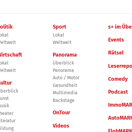
olitik
Sport
s+ im Übe
okal
Lokal
Events
eltweit
Weltweit
Rätsel
irtschaft
Panorama
okal
Überblick
Leserrepo
eltweit
Panorama
Auto / Motor
Comedy
ultur
Gesundheit
berblick
Podcast
Multimedia
unst
Backstage
ImmoMAR
usik
OnTour
heater
AutoMAR
iteratur
Videos
ildung
FlohMAR