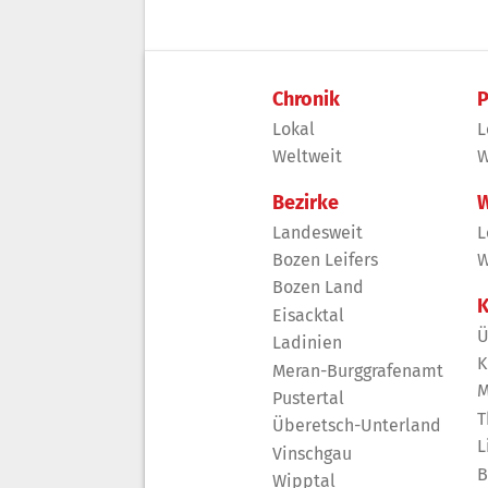
Chronik
P
Lokal
L
Weltweit
W
Bezirke
W
Landesweit
L
Bozen Leifers
W
Bozen Land
K
Eisacktal
Ü
Ladinien
K
Meran-Burggrafenamt
M
Pustertal
T
Überetsch-Unterland
L
Vinschgau
B
Wipptal