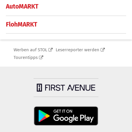
AutoMARKT
FlohMARKT
Werben auf STOL
Leserreporter werden
Tourentipps