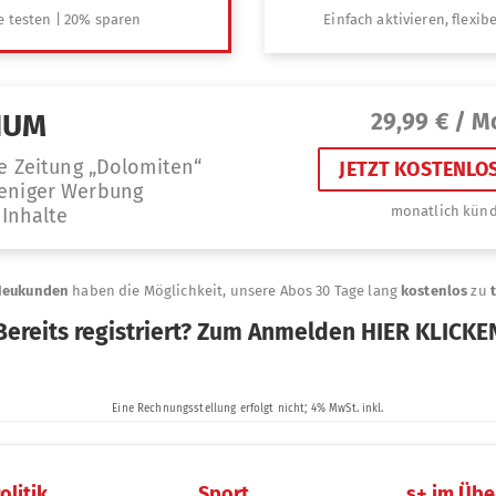
olitik
Sport
s+ im Übe