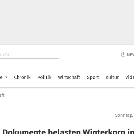
🕙 NE
ke
Chronik
Politik
Wirtschaft
Sport
Kultur
Vid
aft
Sonntag, 
 Dokumente belasten Winterkorn i