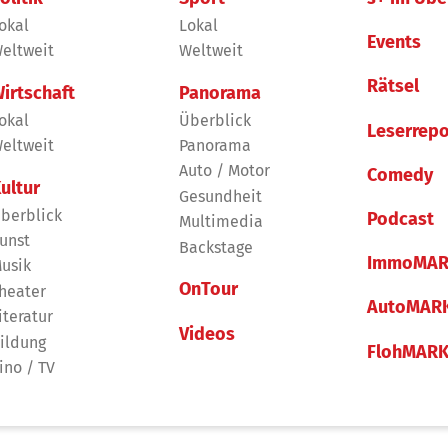
okal
Lokal
Events
eltweit
Weltweit
Rätsel
irtschaft
Panorama
okal
Überblick
Leserrepo
eltweit
Panorama
Auto / Motor
Comedy
ultur
Gesundheit
berblick
Podcast
Multimedia
unst
Backstage
ImmoMAR
usik
OnTour
heater
AutoMAR
iteratur
Videos
ildung
FlohMAR
ino / TV