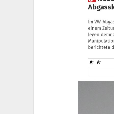
Abgass
Im VW-Abgas
einem Zeitu
legen demna
Manipulatio
berichtete d