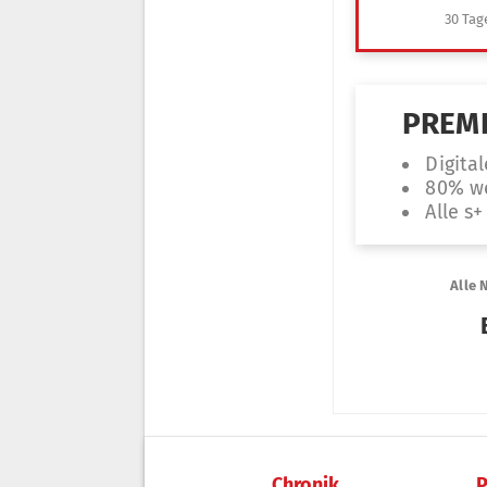
Chronik
P