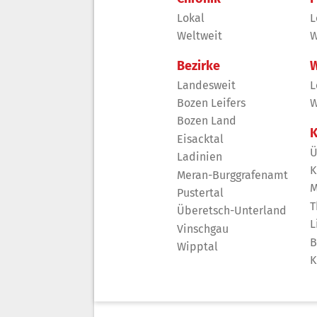
Lokal
L
Weltweit
W
Bezirke
W
Landesweit
L
Bozen Leifers
W
Bozen Land
K
Eisacktal
Ü
Ladinien
K
Meran-Burggrafenamt
M
Pustertal
T
Überetsch-Unterland
L
Vinschgau
B
Wipptal
K