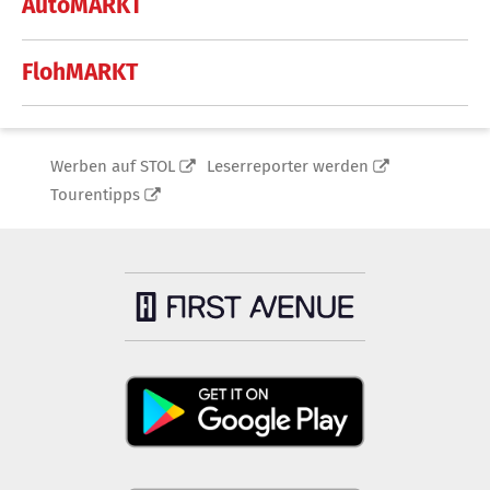
AutoMARKT
FlohMARKT
Werben auf STOL
Leserreporter werden
Tourentipps