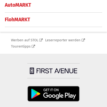
AutoMARKT
FlohMARKT
Werben auf STOL
Leserreporter werden
Tourentipps