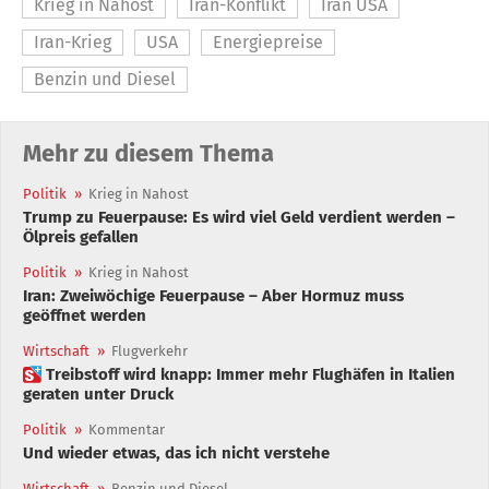
Krieg in Nahost
Iran-Konflikt
Iran USA
Iran-Krieg
USA
Energiepreise
Benzin und Diesel
Mehr zu diesem Thema
Politik
»
Krieg in Nahost
Trump zu Feuerpause: Es wird viel Geld verdient werden –
Ölpreis gefallen
Politik
»
Krieg in Nahost
Iran: Zweiwöchige Feuerpause – Aber Hormuz muss
geöffnet werden
Wirtschaft
»
Flugverkehr
 Treibstoff wird knapp: Immer mehr Flughäfen in Italien
geraten unter Druck
Politik
»
Kommentar
Und wieder etwas, das ich nicht verstehe
Wirtschaft
»
Benzin und Diesel