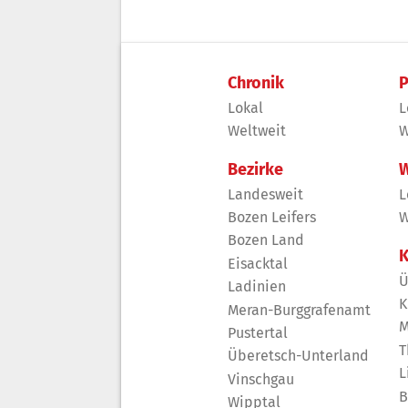
Chronik
P
Lokal
L
Weltweit
W
Bezirke
W
Landesweit
L
Bozen Leifers
W
Bozen Land
K
Eisacktal
Ü
Ladinien
K
Meran-Burggrafenamt
M
Pustertal
T
Überetsch-Unterland
L
Vinschgau
B
Wipptal