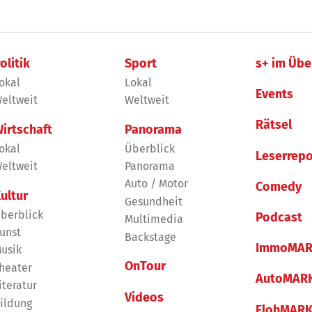
olitik
Sport
s+ im Übe
okal
Lokal
Events
eltweit
Weltweit
Rätsel
irtschaft
Panorama
okal
Überblick
Leserrepo
eltweit
Panorama
Auto / Motor
Comedy
ultur
Gesundheit
berblick
Podcast
Multimedia
unst
Backstage
ImmoMAR
usik
OnTour
heater
AutoMAR
iteratur
Videos
ildung
FlohMAR