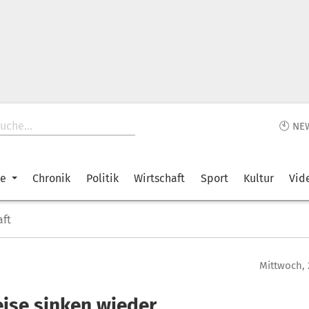
🕙 NE
ke
Chronik
Politik
Wirtschaft
Sport
Kultur
Vid
aft
Mittwoch, 
eise sinken wieder