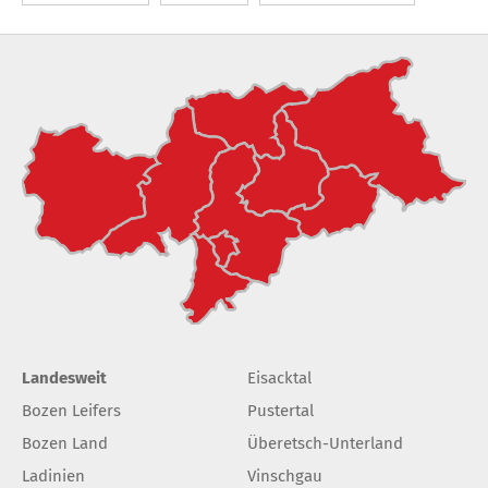
Landesweit
Eisacktal
Bozen Leifers
Pustertal
Bozen Land
Überetsch-Unterland
Ladinien
Vinschgau