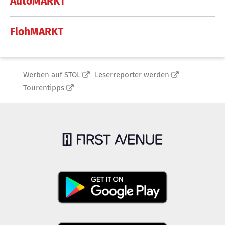
AutoMARKT
FlohMARKT
Werben auf STOL
Leserreporter werden
Tourentipps