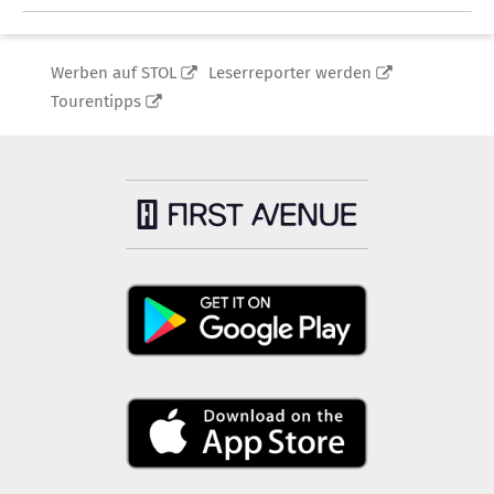
Werben auf STOL
Leserreporter werden
Tourentipps