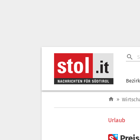
Bezir
»
Wirtsch
Urlaub

Prei