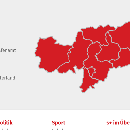
afenamt
terland
olitik
Sport
s+ im Übe