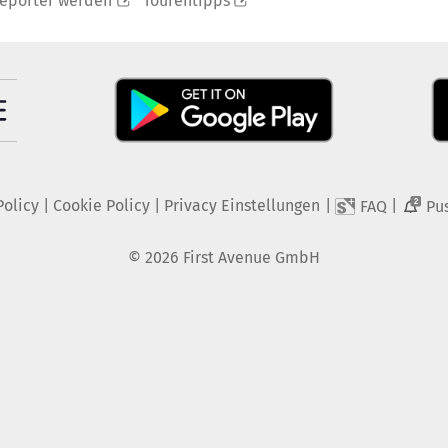
reporter werden
Tourentipps
Policy
|
Cookie Policy
|
Privacy Einstellungen
|
|
FAQ
Pu
2
©
2026
First Avenue GmbH