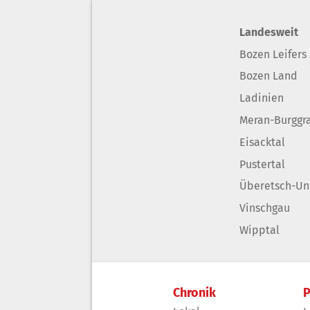
Landesweit
Bozen Leifers
Bozen Land
Ladinien
Meran-Burggr
Eisacktal
Pustertal
Überetsch-Un
Vinschgau
Wipptal
Chronik
P