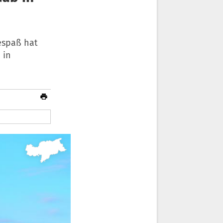
espaß hat
 in