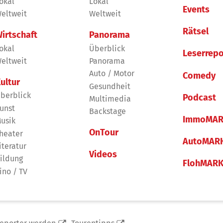
okal
Lokal
Events
eltweit
Weltweit
Rätsel
irtschaft
Panorama
okal
Überblick
Leserrepo
eltweit
Panorama
Auto / Motor
Comedy
ultur
Gesundheit
berblick
Podcast
Multimedia
unst
Backstage
ImmoMAR
usik
OnTour
heater
AutoMAR
iteratur
Videos
ildung
FlohMAR
ino / TV