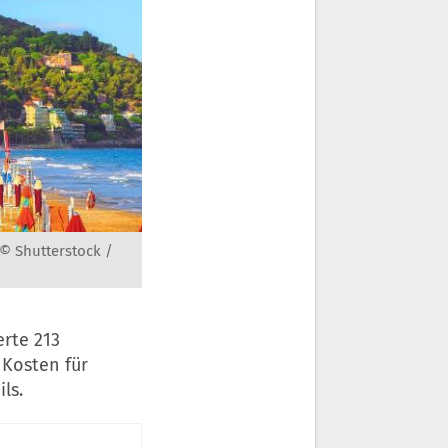
 © Shutterstock /
erte 213
Kosten für
ls.