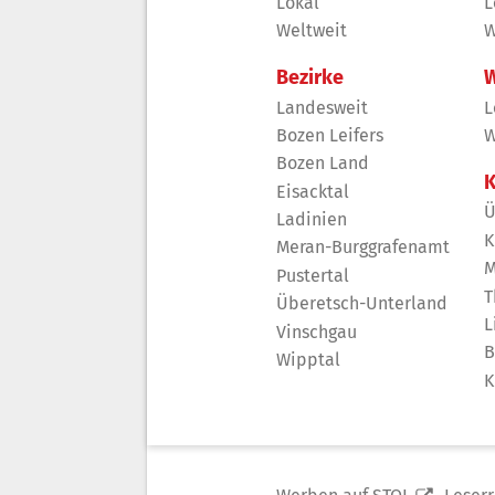
Lokal
L
Weltweit
W
Bezirke
W
Landesweit
L
Bozen Leifers
W
Bozen Land
K
Eisacktal
Ü
Ladinien
K
Meran-Burggrafenamt
M
Pustertal
T
Überetsch-Unterland
L
Vinschgau
B
Wipptal
K