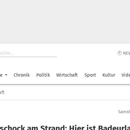
🕙 NE
ke
Chronik
Politik
Wirtschaft
Sport
Kultur
Vid
aft
Samsta
sschock am Strand: Hier ist Badeurl