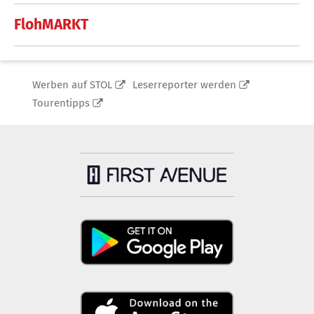
FlohMARKT
Werben auf STOL
Leserreporter werden
Tourentipps