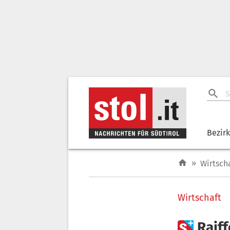
Bezir
»
Wirtsch
Wirtschaft

Raif