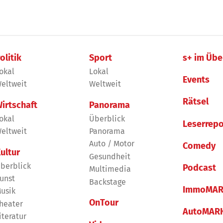
olitik
Sport
s+ im Übe
okal
Lokal
Events
eltweit
Weltweit
Rätsel
irtschaft
Panorama
okal
Überblick
Leserrepo
eltweit
Panorama
Auto / Motor
Comedy
ultur
Gesundheit
berblick
Podcast
Multimedia
unst
Backstage
ImmoMAR
usik
OnTour
heater
AutoMAR
iteratur