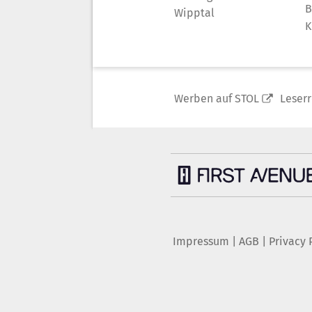
B
Wipptal
K
Werben auf STOL
Leser
Impressum
|
AGB
|
Privacy 