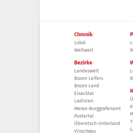
Chronik
P
Lokal
L
Weltweit
W
Bezirke
W
Landesweit
L
Bozen Leifers
W
Bozen Land
K
Eisacktal
Ü
Ladinien
K
Meran-Burggrafenamt
M
Pustertal
T
Überetsch-Unterland
L
Vinschgau