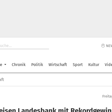
🕙 NE
ke
Chronik
Politik
Wirtschaft
Sport
Kultur
Vid
aft
Freita
feisen Landesbank mit Rekordgewi