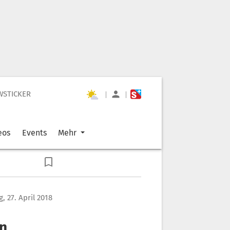
WSTICKER
|
|
eos
Events
Mehr
g, 27. April 2018
nn