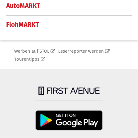
AutoMARKT
FlohMARKT
Werben auf STOL
Leserreporter werden
Tourentipps