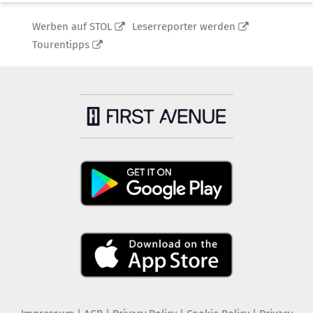
Werben auf STOL
Leserreporter werden
Tourentipps