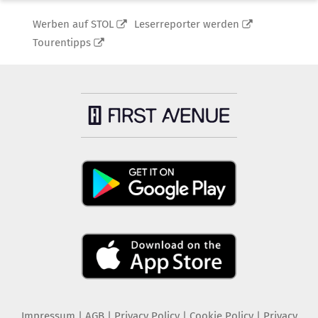
Werben auf STOL
Leserreporter werden
Tourentipps
Impressum
|
AGB
|
Privacy Policy
|
Cookie Policy
|
Privacy