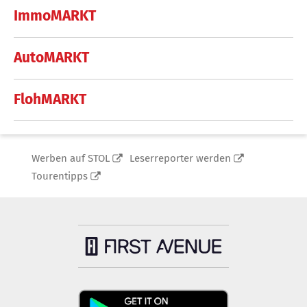
ImmoMARKT
AutoMARKT
FlohMARKT
Werben auf STOL
Leserreporter werden
Tourentipps