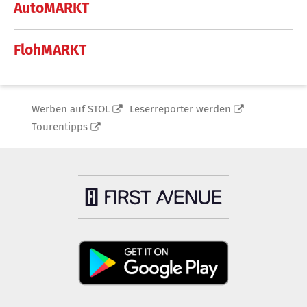
AutoMARKT
FlohMARKT
Werben auf STOL
Leserreporter werden
Tourentipps