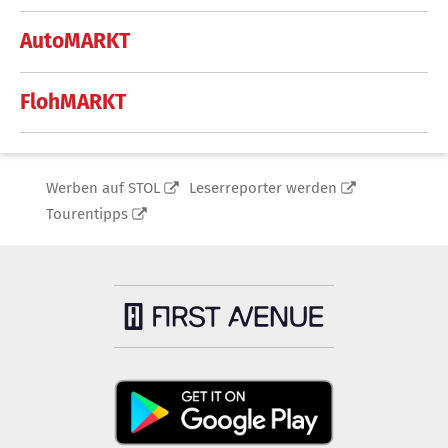
AutoMARKT
FlohMARKT
Werben auf STOL
Leserreporter werden
Tourentipps