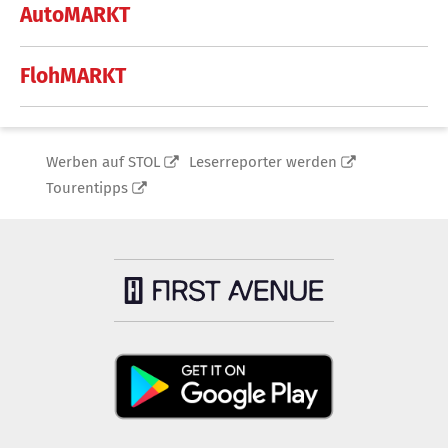
AutoMARKT
FlohMARKT
Werben auf STOL
Leserreporter werden
Tourentipps