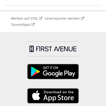
Werben auf STOL
Leserreporter werden
Tourentipps