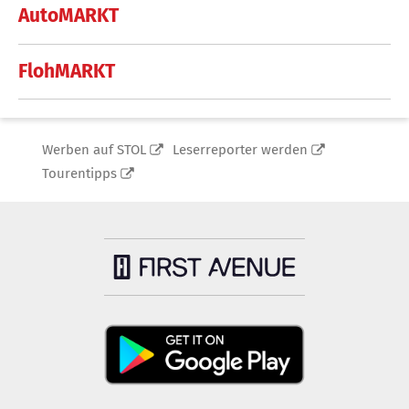
AutoMARKT
FlohMARKT
Werben auf STOL
Leserreporter werden
Tourentipps