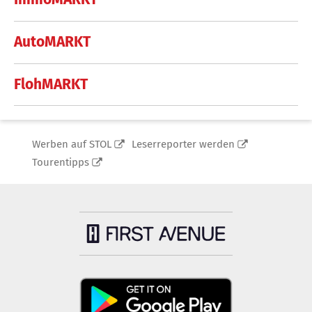
AutoMARKT
FlohMARKT
Werben auf STOL
Leserreporter werden
Tourentipps