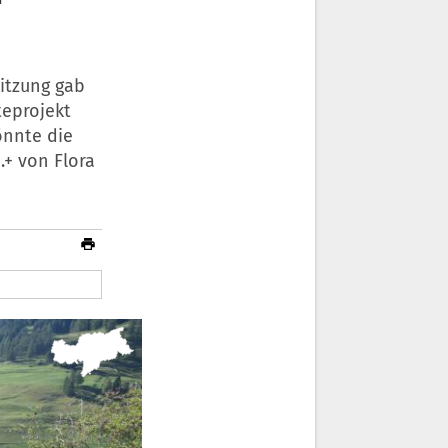
Sitzung gab
teprojekt
önnte die
.+ von Flora