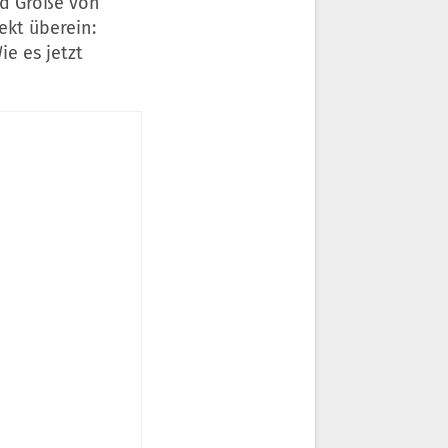
nd Größe von
ekt überein:
e es jetzt