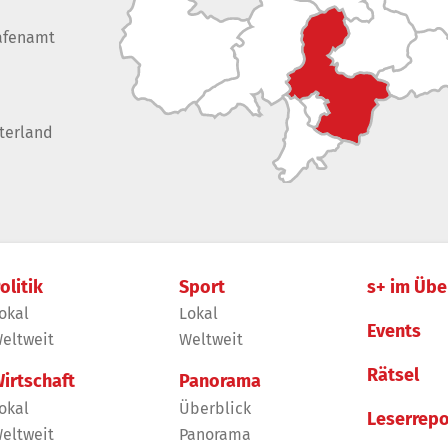
afenamt
terland
olitik
Sport
s+ im Übe
okal
Lokal
Events
eltweit
Weltweit
Rätsel
irtschaft
Panorama
okal
Überblick
Leserrepo
eltweit
Panorama