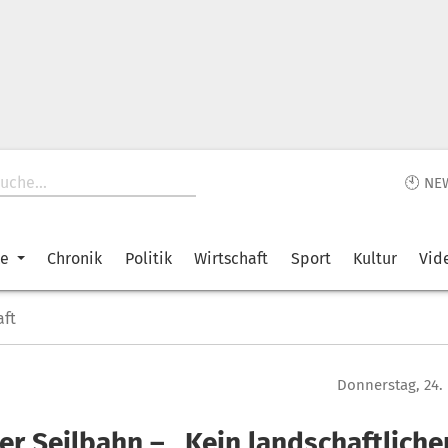
🕙 NE
ke
Chronik
Politik
Wirtschaft
Sport
Kultur
Vid
aft
Donnerstag, 24.
er Seilbahn – „Kein landschaftliche