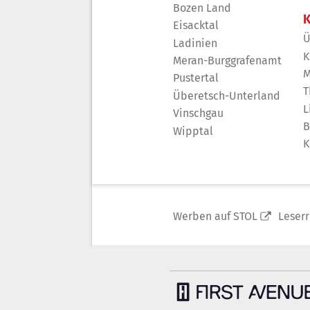
Bozen Land
K
Eisacktal
Ü
Ladinien
K
Meran-Burggrafenamt
M
Pustertal
T
Überetsch-Unterland
L
Vinschgau
B
Wipptal
K
Werben auf STOL
Leser