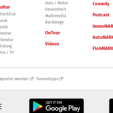
Auto / Motor
Comedy
ultur
Gesundheit
berblick
Podcast
Multimedia
unst
Backstage
ImmoMAR
usik
OnTour
heater
AutoMAR
iteratur
Videos
ildung
FlohMAR
ino / TV
reporter werden
Tourentipps