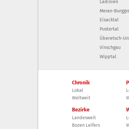
Ladinien
Meran-Burggr
Eisacktal
Pustertal
Überetsch-Un
Vinschgau
Wipptal
Chronik
P
Lokal
L
Weltweit
W
Bezirke
W
Landesweit
L
Bozen Leifers
W