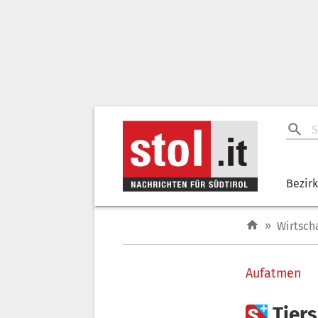
Bezir
»
Wirtsch
Aufatmen

Tiers