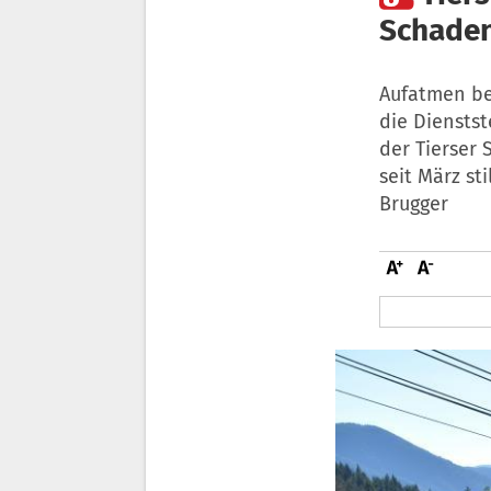
Schaden
Aufatmen bei
die Dienstst
der Tierser 
seit März st
Brugger