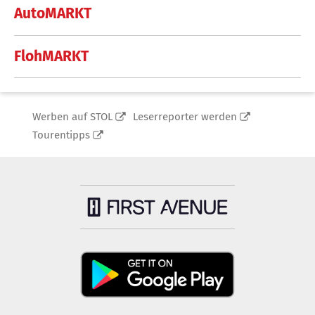
AutoMARKT
FlohMARKT
Werben auf STOL
Leserreporter werden
Tourentipps