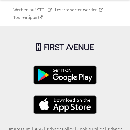
Werben auf STOL
Leserreporter werden
Tourentipps
Impressum
|
AGB
|
Privacy Policy
|
Cookie Policy
|
Privacy