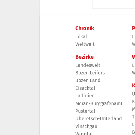
Chronik
P
Lokal
L
Weltweit
W
Bezirke
W
Landesweit
L
Bozen Leifers
W
Bozen Land
K
Eisacktal
Ü
Ladinien
K
Meran-Burggrafenamt
M
Pustertal
T
Überetsch-Unterland
L
Vinschgau
B
Wipptal