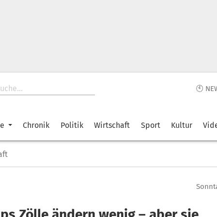
🕙 NE
ke
Chronik
Politik
Wirtschaft
Sport
Kultur
Vid
aft
Sonnta
ps Zölle ändern wenig – aber sie