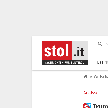
Bezir
»
Wirtsch
Analyse

Trum