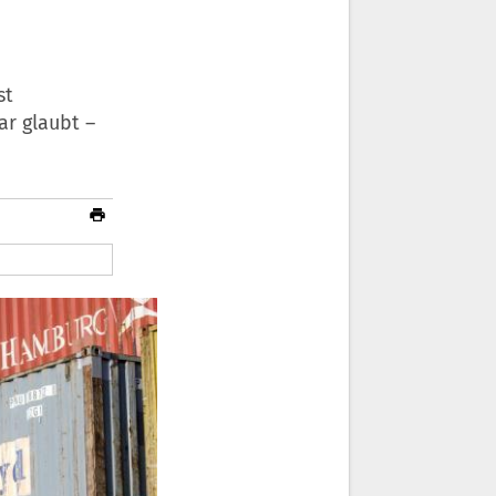
st
ar glaubt –