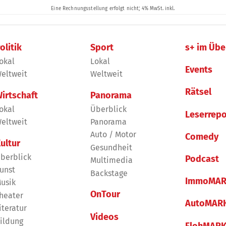
olitik
Sport
s+ im Übe
okal
Lokal
Events
eltweit
Weltweit
Rätsel
irtschaft
Panorama
okal
Überblick
Leserrepo
eltweit
Panorama
Auto / Motor
Comedy
ultur
Gesundheit
berblick
Podcast
Multimedia
unst
Backstage
ImmoMAR
usik
OnTour
heater
AutoMAR
iteratur
Videos
ildung
FlohMAR