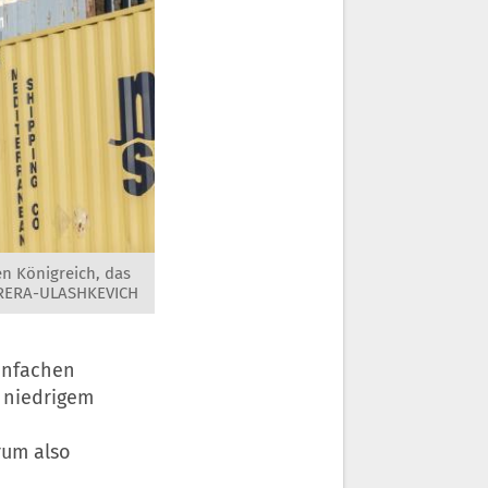
n Königreich, das
RRERA-ULASHKEVICH
einfachen
r niedrigem
rum also