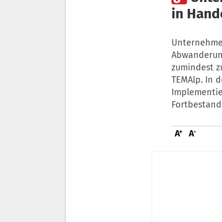
in Han
Unternehmen
Abwanderun
zumindest z
TEMAlp. In 
Implementie
Fortbestand