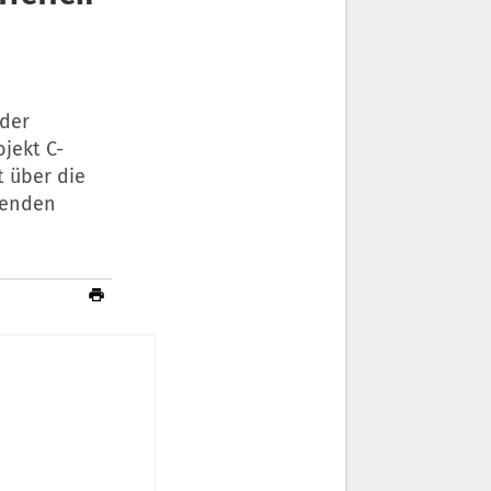
der
jekt C-
 über die
tenden