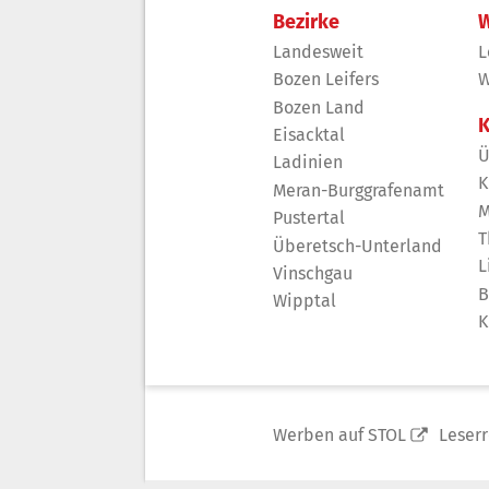
Bezirke
W
Landesweit
L
Bozen Leifers
W
Bozen Land
K
Eisacktal
Ü
Ladinien
K
Meran-Burggrafenamt
M
Pustertal
T
Überetsch-Unterland
L
Vinschgau
B
Wipptal
K
Werben auf STOL
Leser