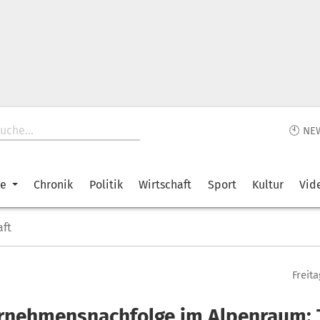
🕙 NE
ke
Chronik
Politik
Wirtschaft
Sport
Kultur
Vid
aft
Freita
rnehmensnachfolge im Alpenraum: 