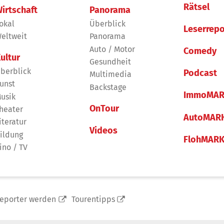
Rätsel
irtschaft
Panorama
okal
Überblick
Leserrepo
eltweit
Panorama
Auto / Motor
Comedy
ultur
Gesundheit
berblick
Podcast
Multimedia
unst
Backstage
ImmoMAR
usik
OnTour
heater
AutoMAR
iteratur
Videos
ildung
FlohMAR
ino / TV
reporter werden
Tourentipps