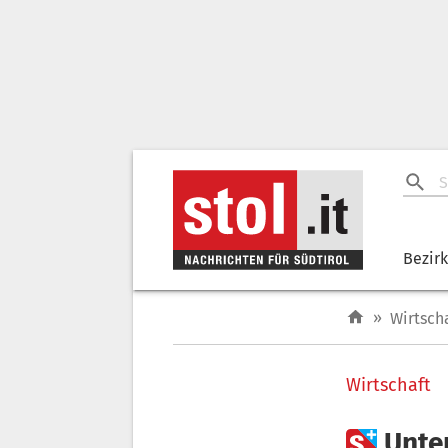
Bezir
»
Wirtsch
Wirtschaft

Unte