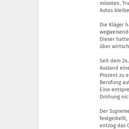
müssten. Tr
Autos bleib
Die Kläger 
wegweisende
Dieser hatt
über wirtsch
Seit dem 24
Ausland eine
Prozent zu 
Berufung auf
Eine entspr
Drohung nic
Der Supreme
festgestellt
entzog das 