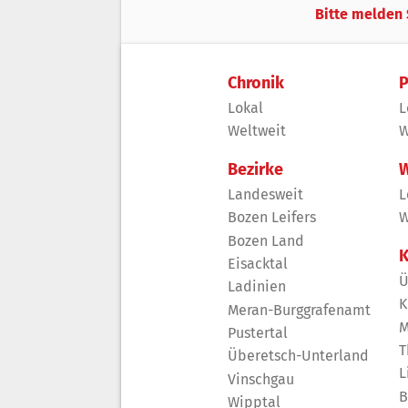
Bitte melden 
Chronik
P
Lokal
L
Weltweit
W
Bezirke
W
Landesweit
L
Bozen Leifers
W
Bozen Land
K
Eisacktal
Ü
Ladinien
K
Meran-Burggrafenamt
M
Pustertal
T
Überetsch-Unterland
L
Vinschgau
B
Wipptal