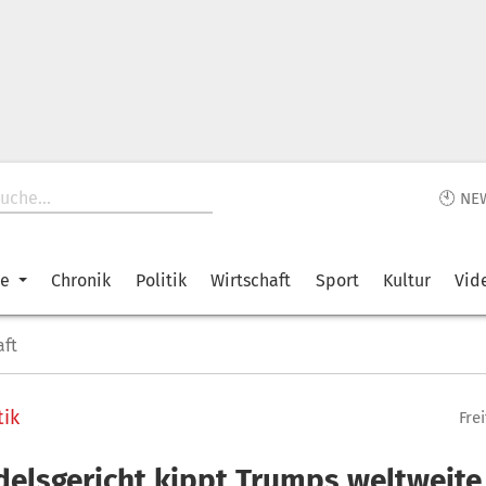
🕙 NE
ke
Chronik
Politik
Wirtschaft
Sport
Kultur
Vid
aft
tik
Fre
elsgericht kippt Trumps weltweite 