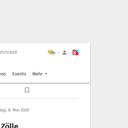
WSTICKER
|
|
eos
Events
Mehr
itag, 8. Mai 2026
Zölle