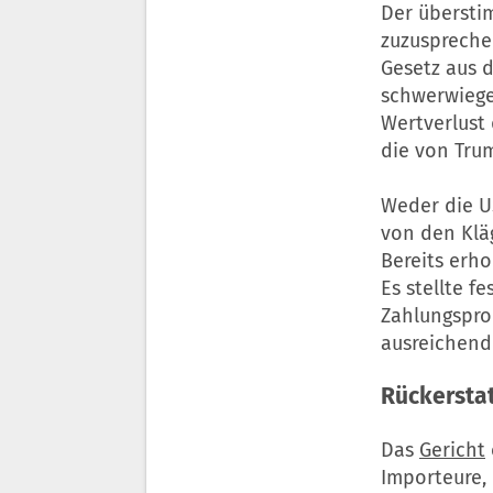
Der überstim
zuzuspreche
Gesetz aus d
schwerwiege
Wertverlust
die von Tru
Weder die U
von den Klä
Bereits erh
Es stellte f
Zahlungspro
ausreichend
Rückersta
Das
Gericht
Importeure, 