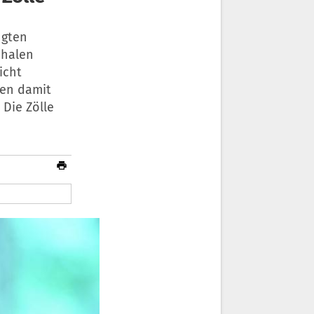
ngten
chalen
icht
ben damit
 Die Zölle