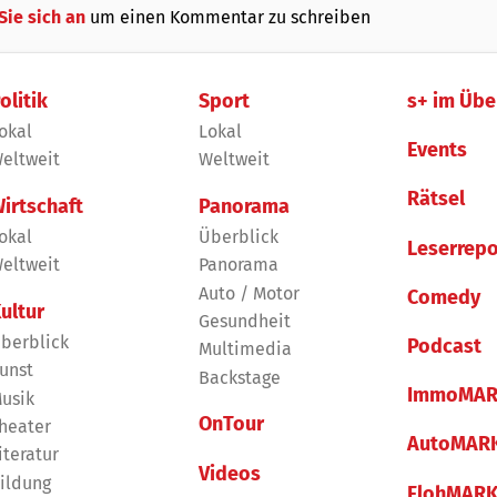
Sie sich an
um einen Kommentar zu schreiben
olitik
Sport
s+ im Übe
okal
Lokal
Events
eltweit
Weltweit
Rätsel
irtschaft
Panorama
okal
Überblick
Leserrepo
eltweit
Panorama
Auto / Motor
Comedy
ultur
Gesundheit
berblick
Podcast
Multimedia
unst
Backstage
ImmoMAR
usik
OnTour
heater
AutoMAR
iteratur
Videos
ildung
FlohMAR