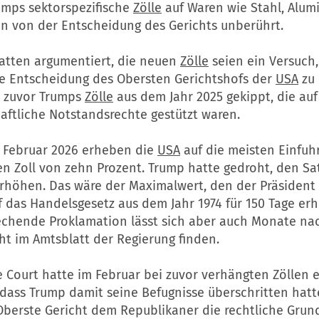
umps sektorspezifische
Zölle
auf Waren wie Stahl, Alum
en von der Entscheidung des Gerichts unberührt.
hatten argumentiert, die neuen
Zölle
seien ein Versuch,
 Entscheidung des Obersten Gerichtshofs der
USA
zu
e zuvor Trumps
Zölle
aus dem Jahr 2025 gekippt, die auf
aftliche Notstandsrechte gestützt waren.
. Februar 2026 erheben die
USA
auf die meisten Einfuh
n Zoll von zehn Prozent. Trump hatte gedroht, den Sat
erhöhen. Das wäre der Maximalwert, den der Präsident
 das Handelsgesetz aus dem Jahr 1974 für 150 Tage erh
echende Proklamation lässt sich aber auch Monate na
ht im Amtsblatt der Regierung finden.
 Court hatte im Februar bei zuvor verhängten Zöllen e
, dass Trump damit seine Befugnisse überschritten hatt
Oberste
Gericht
dem Republikaner die rechtliche Grund