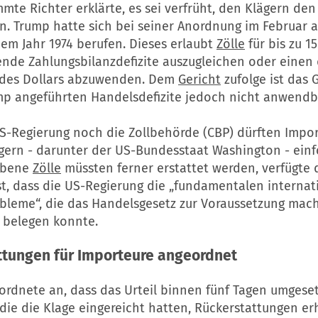
mte Richter erklärte, es sei verfrüht, den Klägern den
n. Trump hatte sich bei seiner Anordnung im Februar a
em Jahr 1974 berufen. Dieses erlaubt
Zölle
für bis zu 1
nde Zahlungsbilanzdefizite auszugleichen oder eine
 des Dollars abzuwenden. Dem
Gericht
zufolge ist das 
mp angeführten Handelsdefizite jedoch nicht anwendb
S-Regierung noch die Zollbehörde (CBP) dürften Imp
gern - darunter der US-Bundesstaat Washington - einf
obene
Zölle
müssten ferner erstattet werden, verfügte
est, dass die US-Regierung die „fundamentalen interna
bleme“, die das Handelsgesetz zur Voraussetzung mach
 belegen konnte.
ttungen für Importeure angeordnet
ordnete an, dass das Urteil binnen fünf Tagen umgeset
die die Klage eingereicht hatten, Rückerstattungen er