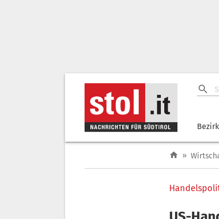
Bezir
»
Wirtsch
Handelspoli
US-Hand