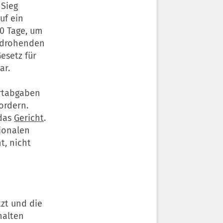
 Sieg
uf ein
50 Tage, um
n drohenden
Gesetz für
ar.
ortabgaben
ordern.
 das
Gericht
.
tionalen
t, nicht
zt und die
halten