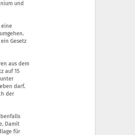
inium und
 eine
 umgehen.
 ein Gesetz
ren aus dem
z auf 15
 unter
eben darf.
ch der
benfalls
e. Damit
lage für