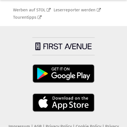
Werben auf STOL
Leserreporter werden
Tourentipps
Impressum
|
AGB
|
Privacy Policy
|
Cookie Policy
|
Privacy