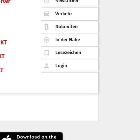
rter
Newsticker
Verkehr
Dolomiten
In der Nähe
KT
Lesezeichen
KT
Login
KT