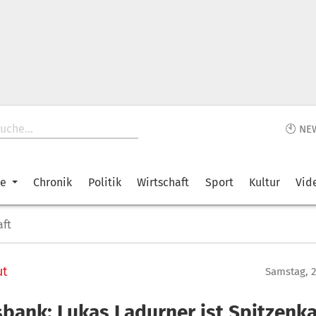
🕙 NE
ke
Chronik
Politik
Wirtschaft
Sport
Kultur
Vid
aft
ut
Samstag, 2
sbank: Lukas Ladurner ist Spitzenk