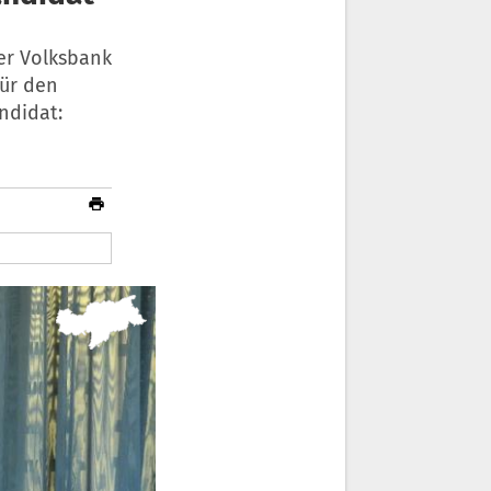
er Volksbank
für den
ndidat: