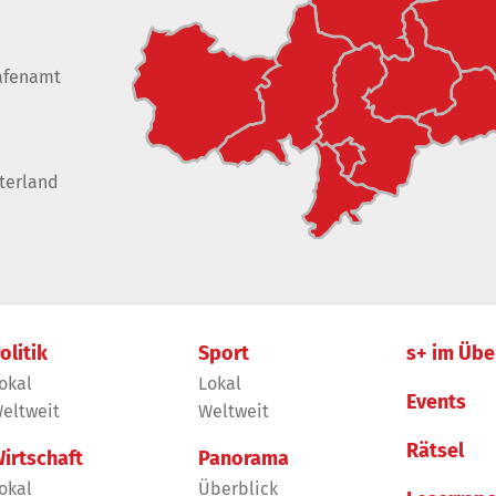
afenamt
terland
olitik
Sport
s+ im Übe
okal
Lokal
Events
eltweit
Weltweit
Rätsel
irtschaft
Panorama
okal
Überblick