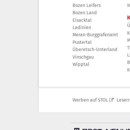
Bozen Leifers
W
Bozen Land
K
Eisacktal
Ü
Ladinien
K
Meran-Burggrafenamt
M
Pustertal
T
Überetsch-Unterland
L
Vinschgau
B
Wipptal
K
Werben auf STOL
Leser