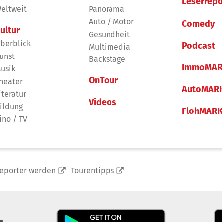
Leserrepo
eltweit
Panorama
Auto / Motor
Comedy
ultur
Gesundheit
berblick
Podcast
Multimedia
unst
Backstage
ImmoMAR
usik
OnTour
heater
AutoMAR
iteratur
Videos
ildung
FlohMAR
ino / TV
reporter werden
Tourentipps