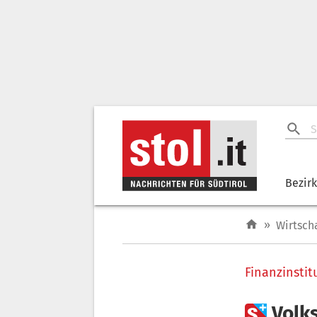
Bezir
»
Wirtsch
Finanzinstit

Volk