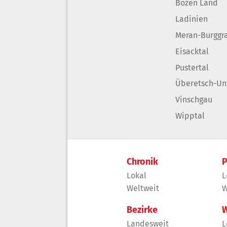
Bozen Land
Ladinien
Meran-Burggr
Eisacktal
Pustertal
Überetsch-Un
Vinschgau
Wipptal
Chronik
P
Lokal
L
Weltweit
W
Bezirke
W
Landesweit
L