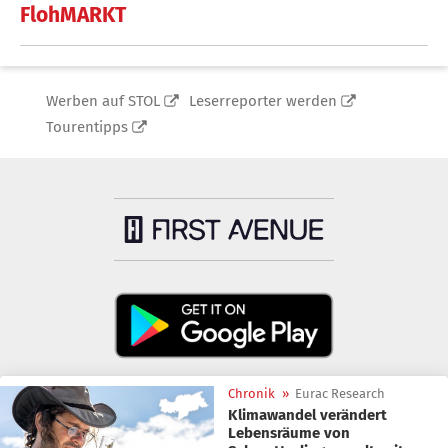
FlohMARKT
Werben auf STOL
Leserreporter werden
Tourentipps
Chronik
»
Eurac Research
Klimawandel verändert
Lebensräume von