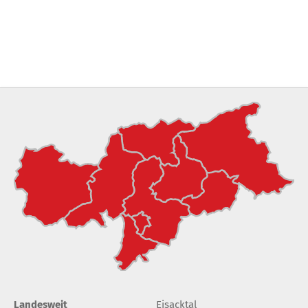
Landesweit
Eisacktal