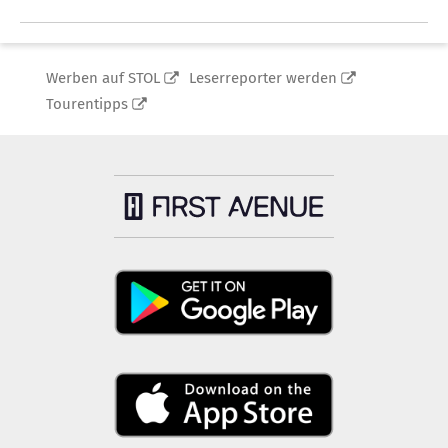
Werben auf STOL
Leserreporter werden
Tourentipps