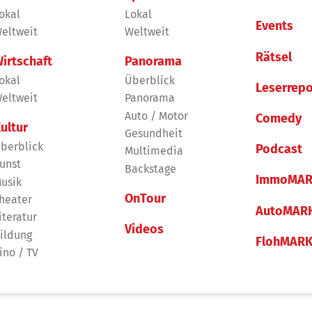
okal
Lokal
Events
eltweit
Weltweit
Rätsel
irtschaft
Panorama
okal
Überblick
Leserrepo
eltweit
Panorama
Auto / Motor
Comedy
ultur
Gesundheit
berblick
Podcast
Multimedia
unst
Backstage
ImmoMAR
usik
OnTour
heater
AutoMAR
iteratur
Videos
ildung
FlohMAR
ino / TV