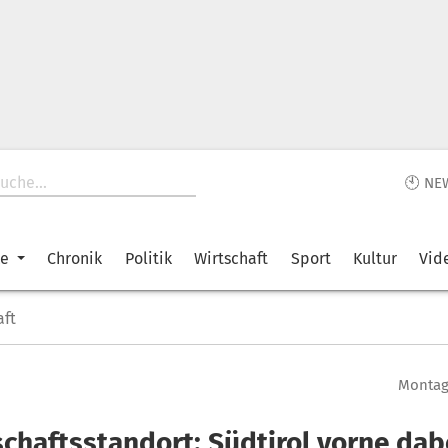
🕙 NE
ke
Chronik
Politik
Wirtschaft
Sport
Kultur
Vid
aft
Montag,
schaftsstandort: Südtirol vorne dab