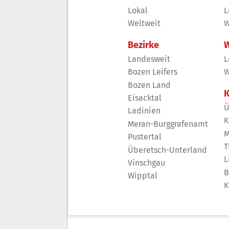
Lokal
L
Weltweit
W
Bezirke
W
Landesweit
L
Bozen Leifers
W
Bozen Land
K
Eisacktal
Ü
Ladinien
K
Meran-Burggrafenamt
M
Pustertal
T
Überetsch-Unterland
L
Vinschgau
B
Wipptal
K