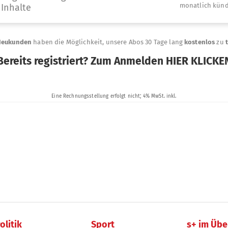
olitik
Sport
s+ im Übe