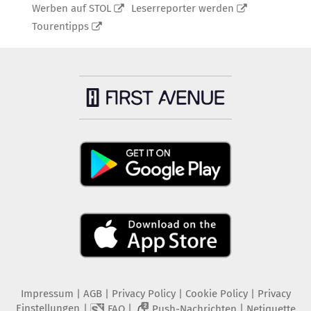
Werben auf STOL
Leserreporter werden
Tourentipps
Impressum
|
AGB
|
Privacy Policy
|
Cookie Policy
|
Privacy
Einstellungen
|
|
|
FAQ
Push-Nachrichten
Netiquette
2