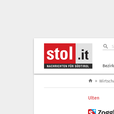
Bezir
»
Wirtsch
Ulten

Zogg