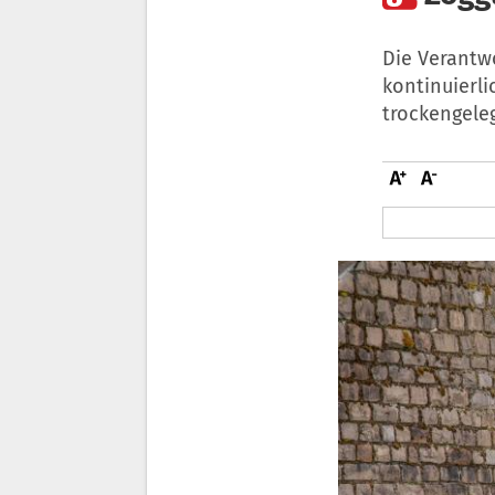
Die Verantw
kontinuierli
trockengele