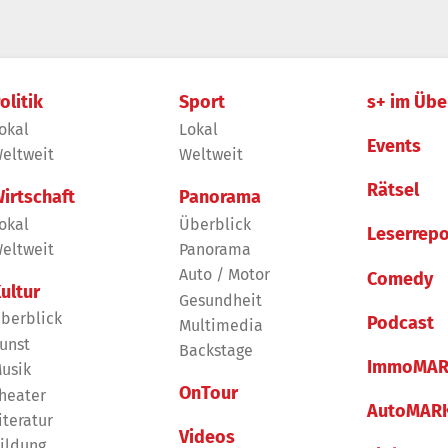
olitik
Sport
s+ im Übe
okal
Lokal
Events
eltweit
Weltweit
Rätsel
irtschaft
Panorama
okal
Überblick
Leserrepo
eltweit
Panorama
Auto / Motor
Comedy
ultur
Gesundheit
berblick
Podcast
Multimedia
unst
Backstage
ImmoMAR
usik
OnTour
heater
AutoMAR
iteratur
Videos
ildung