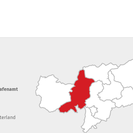
rafenamt
terland