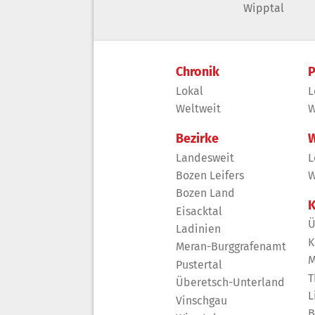
Wipptal
Chronik
P
Lokal
L
Weltweit
W
Bezirke
W
Landesweit
L
Bozen Leifers
W
Bozen Land
K
Eisacktal
Ü
Ladinien
K
Meran-Burggrafenamt
M
Pustertal
T
Überetsch-Unterland
L
Vinschgau
B