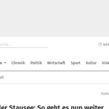
🕙 NE
ke
Chronik
Politik
Wirtschaft
Sport
Kultur
Vid
aft
Freit
ler Stausee: So geht es nun weiter