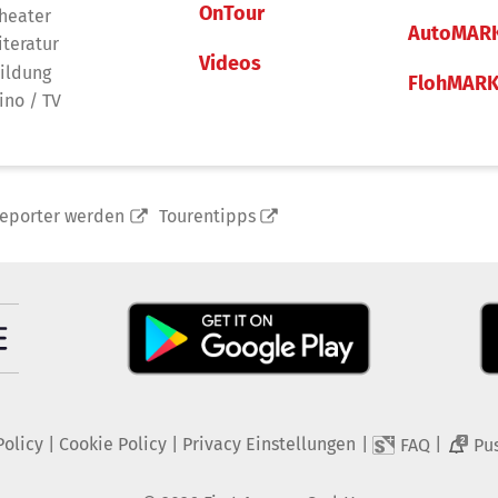
OnTour
heater
AutoMAR
iteratur
Videos
ildung
FlohMAR
ino / TV
reporter werden
Tourentipps
Policy
|
Cookie Policy
|
Privacy Einstellungen
|
|
FAQ
Pu
2