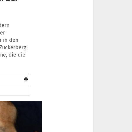
tern
her
h in den
 Zuckerberg
e, die die