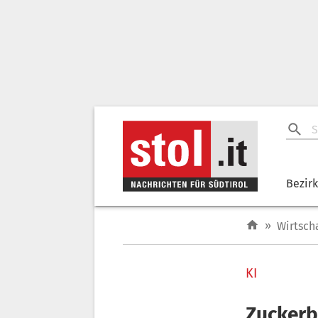
Bezir
»
Wirtsch
KI
Zuckerb