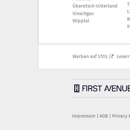
T
Überetsch-Unterland
L
Vinschgau
B
Wipptal
K
Werben auf STOL
Leser
Impressum
|
AGB
|
Privacy 