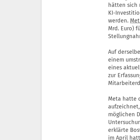
hätten sich 
KI-Investit
werden.
Met
Mrd. Euro) f
Stellungnah
Auf derselb
einem umstr
eines aktue
zur Erfassu
Mitarbeiterd
Meta hatte d
aufzeichnet
möglichen D
Untersuchung
erklärte Bo
im April hat