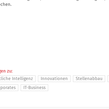
echen.
en zu:
liche Intelligenz
Innovationen
Stellenabbau
rporates
IT-Business