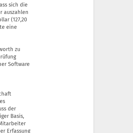
ass sich die
r auszahlen
llar (127,20
te eine
worth zu
rüfung
ner Software
chaft
es
uss der
ger Basis,
Mitarbeiter
der Erfassung