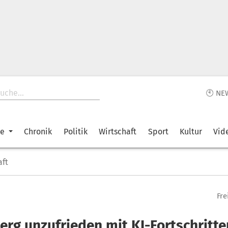
🕙 NE
ke
Chronik
Politik
Wirtschaft
Sport
Kultur
Vid
aft
Fre
erg unzufrieden mit KI-Fortschritte