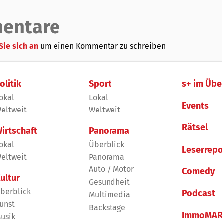
entare
Sie sich an
um einen Kommentar zu schreiben
olitik
Sport
s+ im Übe
okal
Lokal
Events
eltweit
Weltweit
Rätsel
irtschaft
Panorama
okal
Überblick
Leserrepo
eltweit
Panorama
Auto / Motor
Comedy
ultur
Gesundheit
berblick
Podcast
Multimedia
unst
Backstage
ImmoMAR
usik