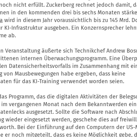
noch nicht erfüllt. Zuckerberg rechnet jedoch damit, d
ionen in den kommenden drei bis sechs Monaten stärke
a
wird in diesem Jahr voraussichtlich bis zu 145 Mrd. Do
ür KI-Infrastruktur ausgeben. Ein Konzernsprecher lehn
me ab.
en Veranstaltung äußerte sich Technikchef Andrew Bos
ittenen internen Überwachungsprogramm. Eine Überp
llen Datensicherheitsvorfalls im Zusammenhang mit ei
ng von Mausbewegungen habe ergeben, dass keine
aten für das KI-Training verwendet worden seien.
as Programm, das die digitalen Aktivitäten der Belegs
, im vergangenen Monat nach dem Bekanntwerden ein
atenlecks ausgesetzt. Sollte die Software nach Abschl
 wieder eingesetzt werden, geschehe dies auf freiwilli
sworth. Bei der Einführung auf den Computern der US-
te er noch mitgeteilt, dass es keine Möglichkeit gebe, 