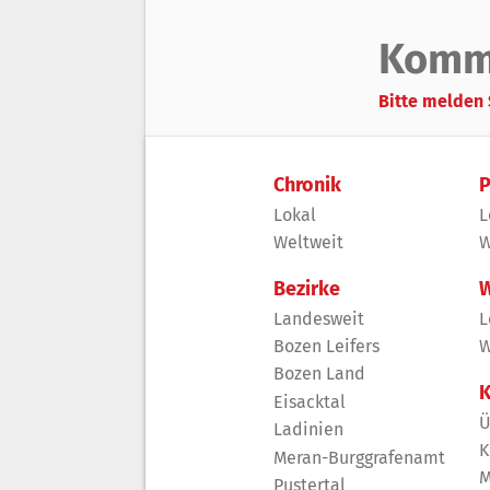
Komm
Bitte melden 
Chronik
P
Lokal
L
Weltweit
W
Bezirke
W
Landesweit
L
Bozen Leifers
W
Bozen Land
K
Eisacktal
Ü
Ladinien
K
Meran-Burggrafenamt
M
Pustertal