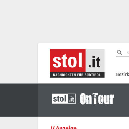
Bezir
//
Anzeige