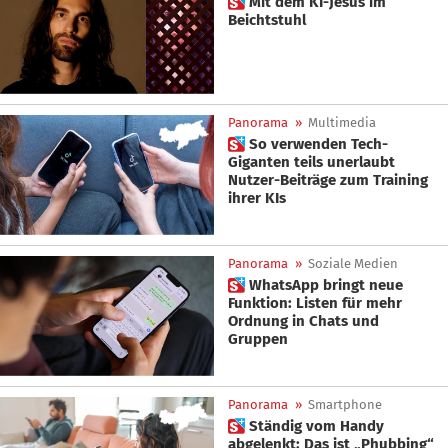
 Mit dem KI-Jesus im
Beichtstuhl
Panorama
»
Multimedia
 So verwenden Tech-
Giganten teils unerlaubt
Nutzer-Beiträge zum Training
ihrer KIs
Panorama
»
Soziale Medien
 WhatsApp bringt neue
Funktion: Listen für mehr
Ordnung in Chats und
Gruppen
Panorama
»
Smartphone
 Ständig vom Handy
abgelenkt: Das ist „Phubbing“