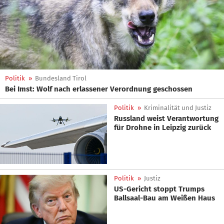
Politik
»
Bundesland Tirol
Bei Imst: Wolf nach erlassener Verordnung geschossen
Politik
»
Kriminalität und Justiz
Russland weist Verantwortung
für Drohne in Leipzig zurück
Politik
»
Justiz
US-Gericht stoppt Trumps
Ballsaal-Bau am Weißen Haus