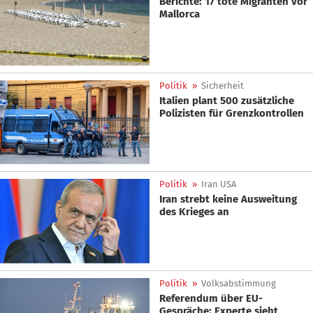
Berichte: 17 tote Migranten vor
Mallorca
Politik
»
Sicherheit
Italien plant 500 zusätzliche
Polizisten für Grenzkontrollen
Politik
»
Iran USA
Iran strebt keine Ausweitung
des Krieges an
Politik
»
Volksabstimmung
Referendum über EU-
Gespräche: Experte sieht