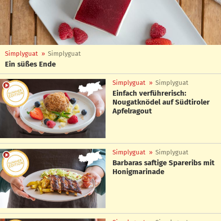
Simplyguat
»
Simplyguat
Ein süßes Ende
Simplyguat
»
Simplyguat
Einfach verführerisch:
Nougatknödel auf Südtiroler
Apfelragout
Simplyguat
»
Simplyguat
Barbaras saftige Spareribs mit
Honigmarinade