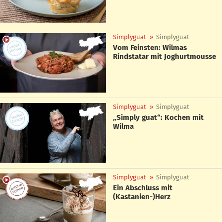
Simplyguat
»
Simplyguat
Vom Feinsten: Wilmas
Rindstatar mit Joghurtmousse
Simplyguat
»
Simplyguat
„Simply guat“: Kochen mit
Wilma
Simplyguat
»
Simplyguat
Ein Abschluss mit
(Kastanien-)Herz