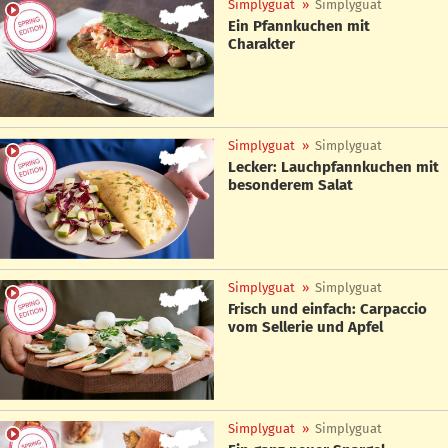
Simplyguat
»
Simplyguat
Ein Pfannkuchen mit
Charakter
Simplyguat
»
Simplyguat
Lecker: Lauchpfannkuchen mit
besonderem Salat
Simplyguat
»
Simplyguat
Frisch und einfach: Carpaccio
vom Sellerie und Apfel
Simplyguat
»
Simplyguat