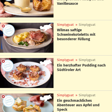
Vanillesauce
Simplyguat
»
Simplyguat
Wilmas saftige
Schweinekoteletts mit
besonderer Füllung
Simplyguat
»
Simplyguat
Ein herzhafter Pudding nach
Südtiroler Art
Simplyguat
»
Simplyguat
Ein geschmackliches
Abenteuer aus Apfel und
Speck