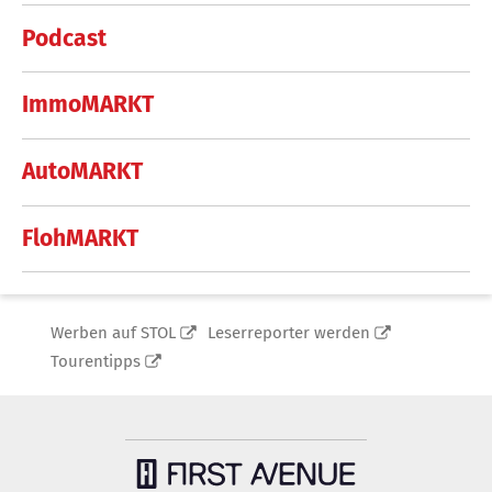
Podcast
ImmoMARKT
AutoMARKT
FlohMARKT
Werben auf STOL
Leserreporter werden
Tourentipps