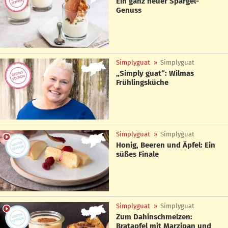
Ein ganz neuer Spargel-
Genuss
Simplyguat
»
Simplyguat
„Simply guat“: Wilmas
Frühlingsküche
Simplyguat
»
Simplyguat
Honig, Beeren und Äpfel: Ein
süßes Finale
Simplyguat
»
Simplyguat
Zum Dahinschmelzen:
Bratapfel mit Marzipan und