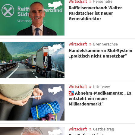
Wirtschaft
»
Personalie
Raiffeisenverband: Walter
Pardatscher ist neuer
Generaldirektor
Wirtschaft
»
Brennerachse
Handelskammern: Slot-System
„praktisch nicht umsetzbar“
Wirtschaft
»
Interview
 Abnehm-Medikamente: „Es
entsteht ein neuer
Milliardenmarkt“
Wirtschaft
»
Gastbeitrag