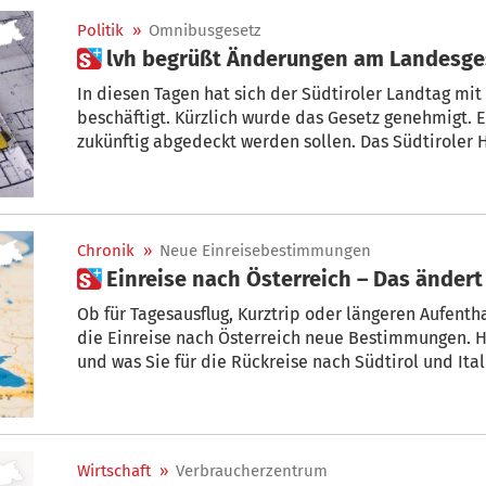
Politik
»
Omnibusgesetz
 lvh begrüßt Änderungen am Landesg
In diesen Tagen hat sich der Südtiroler Landtag m
beschäftigt. Kürzlich wurde das Gesetz genehmigt. 
zukünftig abgedeckt werden sollen. Das Südtiroler 
genehmigten Änderungen am Landesgesetz Raum un
Chronik
»
Neue Einreisebestimmungen
 Einreise nach Österreich – Das änder
Ob für Tagesausflug, Kurztrip oder längeren Aufenthal
die Einreise nach Österreich neue Bestimmungen. Hi
und was Sie für die Rückreise nach Südtirol und It
Wirtschaft
»
Verbraucherzentrum