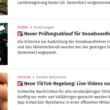
Landesregierung heute (20. Dezember) vorgenomme
Politik
»
Änderungen
 Neuer Prüfungsablauf für Snowboardl
Die Kriterien zur Ausbildung der Snowboardlehrer i
und des Skilehrerberufs wurden bei der gestrigen S
Dezember) angepasst.
Chronik
»
Soziale Netzwerke
 Neue TikTok-Regelung: Live-Videos nu
Schlechte Nachrichten für alle minderjährigen TikTo
künftig nur mehr von Volljährigen gemacht werden k
App-Entwickler ByteDance in einer offiziellen Mitt
Regelung soll ab 23. November in Kraft treten.