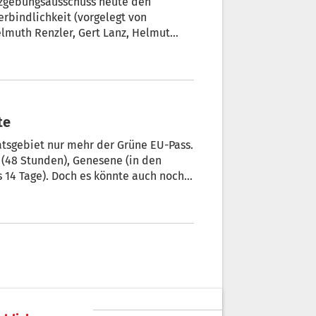
etzgebungsausschuss heute den
rbindlichkeit (vorgelegt von
lmuth Renzler, Gert Lanz, Helmut
lensperger) gebilligt.
te
 (48 Stunden), Genesene (in den
 14 Tage). Doch es könnte auch noch
igung des
olo Sileri.