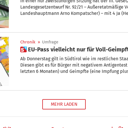
In einer nur zweistündigen Sitzung hat der III. Ges
Landesgesetzentwurf Nr. 92/21 – Außeretatmäßige Ve
Landeshauptmann Arno Kompatscher) – mit 4 Ja (He
Tauber und Carlo Vettori) und 1 Enthaltung (Paul Köl
Chronik
»
Umfrage
 EU-Pass vielleicht nur für Voll-Geimpf
Ab Donnerstag gilt in Südtirol wie im restlichen Staatsgebiet nur mehr der Grüne EU-Pass.
Diesen gibt es für Bürger mit negativem Antigentest
letzten 6 Monaten) und Geimpfte (eine Impfung plus
anders kommen: Für Aufsehen sorgte gestern nämlich eine Ankünd
Staatssekretärs im Gesundheitsministeriums, Pierpa
MEHR LADEN