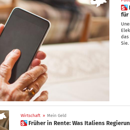
Polit
 Das ändert sich mit November
für
Uner
Elek
das
Sie.
Wirtschaft
»
Mein Geld
 Früher in Rente: Was Italiens Regieru