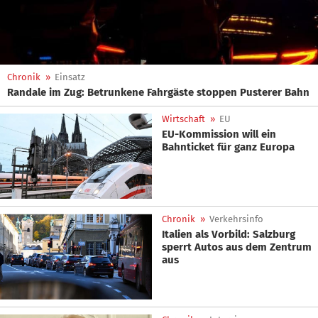
Chronik
»
Einsatz
Randale im Zug: Betrunkene Fahrgäste stoppen Pusterer Bahn
Wirtschaft
»
EU
EU-Kommission will ein
Bahnticket für ganz Europa
Chronik
»
Verkehrsinfo
Italien als Vorbild: Salzburg
sperrt Autos aus dem Zentrum
aus