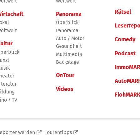
eltweit
Weltweit
Rätsel
irtschaft
Panorama
okal
Überblick
Leserrepo
eltweit
Panorama
Auto / Motor
Comedy
ultur
Gesundheit
berblick
Podcast
Multimedia
unst
Backstage
ImmoMAR
usik
OnTour
heater
AutoMAR
iteratur
Videos
ildung
FlohMAR
ino / TV
reporter werden
Tourentipps