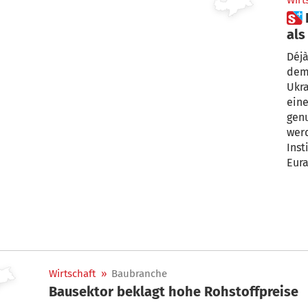
Wirt
 Europas Energie: Abhängiger
als
Déjà
dem 
Ukra
eine
gen
werden? Wolfram 
Inst
Eura
Ital
Wirtschaft
»
Baubranche
Bausektor beklagt hohe Rohstoffpreise