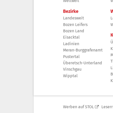
Weltweit
W
Bezirke
W
Landesweit
L
Bozen Leifers
W
Bozen Land
K
Eisacktal
Ü
Ladinien
K
Meran-Burggrafenamt
M
Pustertal
T
Überetsch-Unterland
L
Vinschgau
B
Wipptal
K
Werben auf STOL
Leser