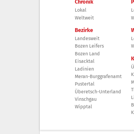
Chronik
P
Lokal
L
Weltweit
W
Bezirke
W
Landesweit
L
Bozen Leifers
W
Bozen Land
K
Eisacktal
Ü
Ladinien
K
Meran-Burggrafenamt
M
Pustertal
T
Überetsch-Unterland
L
Vinschgau
B
Wipptal
K