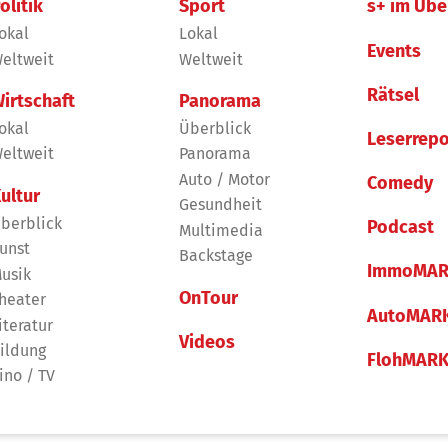
olitik
Sport
s+ im Übe
okal
Lokal
Events
eltweit
Weltweit
Rätsel
irtschaft
Panorama
okal
Überblick
Leserrepo
eltweit
Panorama
Auto / Motor
Comedy
ultur
Gesundheit
berblick
Podcast
Multimedia
unst
Backstage
ImmoMAR
usik
OnTour
heater
AutoMAR
iteratur
Videos
ildung
FlohMAR
ino / TV