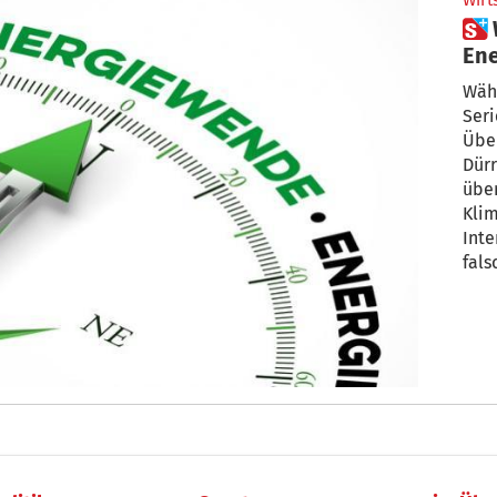
Wirt
 Wie die Großindustrie die
Ene
sch
Währ
Ser
Übe
Dürre
übe
Kli
Inte
falsche
irre
Lili