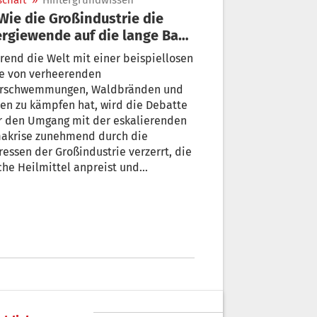
schaft
»
Hintergrundwissen
rgiewende auf die lange Bank
ieben will
end die Welt mit einer beispiellosen
ie von verheerenden
rschwemmungen, Waldbränden und
n zu kämpfen hat, wird die Debatte
r den Umgang mit der eskalierenden
makrise zunehmend durch die
ressen der Großindustrie verzerrt, die
 Heilmittel anpreist und
führende Geschichten verbreitet. Von
 Fuhr