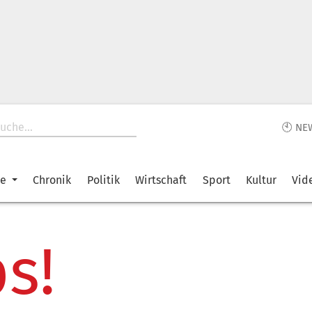
🕙 NE
ke
Chronik
Politik
Wirtschaft
Sport
Kultur
Vid
s!