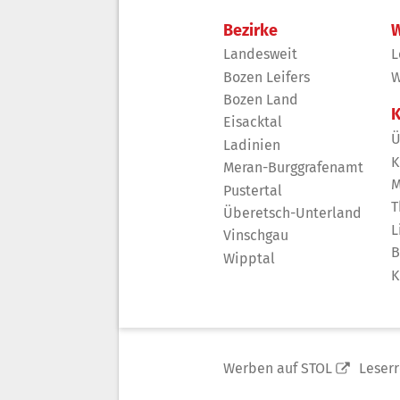
Bezirke
W
Landesweit
L
Bozen Leifers
W
Bozen Land
K
Eisacktal
Ü
Ladinien
K
Meran-Burggrafenamt
M
Pustertal
T
Überetsch-Unterland
L
Vinschgau
B
Wipptal
K
Werben auf STOL
Leser