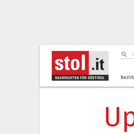
Bezir
Up