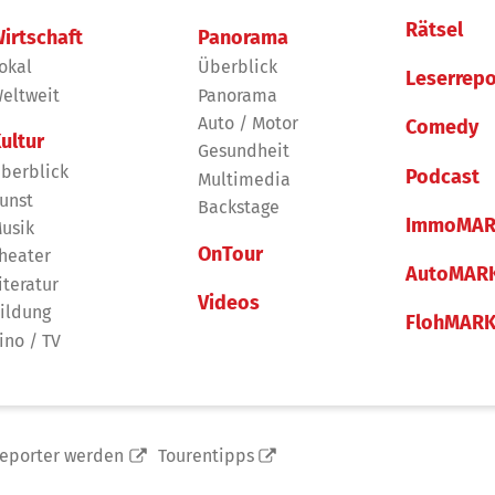
Rätsel
irtschaft
Panorama
okal
Überblick
Leserrepo
eltweit
Panorama
Auto / Motor
Comedy
ultur
Gesundheit
berblick
Podcast
Multimedia
unst
Backstage
ImmoMAR
usik
OnTour
heater
AutoMAR
iteratur
Videos
ildung
FlohMAR
ino / TV
reporter werden
Tourentipps