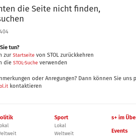
ten die Seite nicht finden,
 suchen
 404
Sie tun?
n zur
von STOL zurückkehren
Startseite
n die
verwenden
STOL-Suche
nmerkungen oder Anregungen? Dann können Sie uns p
kontaktieren
l.it
olitik
Sport
s+ im Übe
okal
Lokal
Events
eltweit
Weltweit