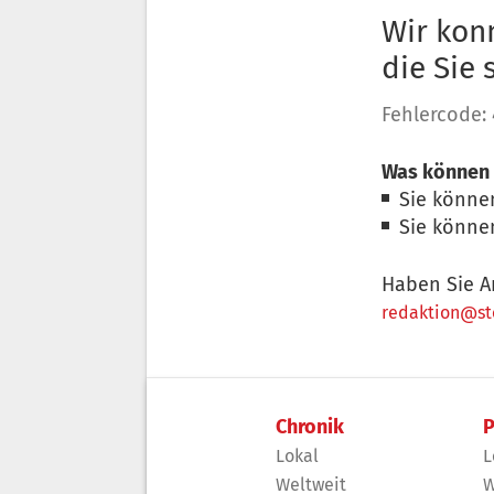
Wir konn
die Sie
Fehlercode:
Was können 
Sie könne
Sie könne
Haben Sie A
redaktion@sto
Chronik
P
Lokal
L
Weltweit
W