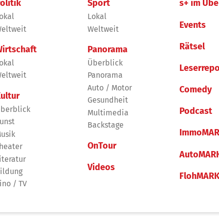
olitik
Sport
s+ im Übe
okal
Lokal
Events
eltweit
Weltweit
Rätsel
irtschaft
Panorama
okal
Überblick
Leserrepo
eltweit
Panorama
Auto / Motor
Comedy
ultur
Gesundheit
berblick
Podcast
Multimedia
unst
Backstage
ImmoMAR
usik
OnTour
heater
AutoMAR
iteratur
Videos
ildung
FlohMAR
ino / TV