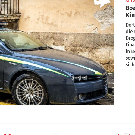
Chro
Boz
Kin
Dort
die 
Dro
Fina
in B
sowi
sich