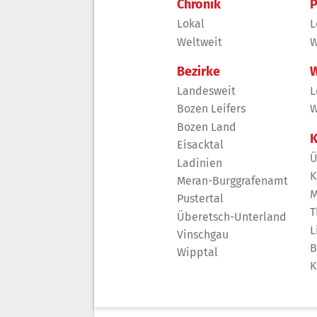
Chronik
P
Lokal
L
Weltweit
W
Bezirke
W
Landesweit
L
Bozen Leifers
W
Bozen Land
K
Eisacktal
Ü
Ladinien
K
Meran-Burggrafenamt
M
Pustertal
T
Überetsch-Unterland
L
Vinschgau
B
Wipptal
K