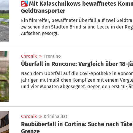
 Mit Kalaschnikows bewaffnetes Kommando sprengt
Geldtransporter
Ein filmreifer, bewaffneter Überfall auf zwei Geldtr
zwischen den Städten Brindisi und Lecce in der Region Apulien 
Aufsehen gesorgt.
Chronik
»
Trentino
Überfall in Roncone: Vergleich über 
Nach dem Überfall auf die Covi-Apotheke in Roncon
jährigen mutmaßlichen Komplizen mit einem Verglei
und vier Monaten abgesegnet. Gegen den erst 16-jä
weiterhin ein Verfahren vor dem Jugendgericht in Tr
Chronik
»
Kriminalität
Raubüberfall in Cortina: Suche nach Täte
Grenze