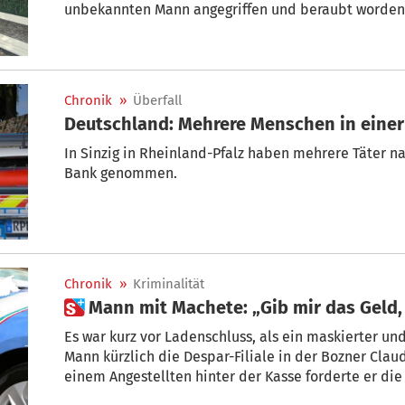
unbekannten Mann angegriffen und beraubt worden ist, traf das beinahe selbe
Ungemach am späten Dienstagabend einen 67-jähri
Chronik
»
Überfall
Deutschland: Mehrere Menschen in eine
In Sinzig in Rheinland-Pfalz haben mehrere Täter n
Bank genommen.
Chronik
»
Kriminalität
 Mann mit Machete: „Gib m
Es war kurz vor Ladenschluss, als ein maskierter u
Mann kürzlich die Despar-Filiale in der Bozner Clau
einem Angestellten hinter der Kasse forderte er di