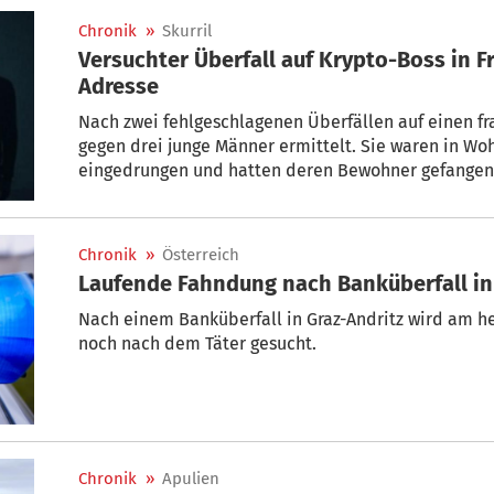
Chronik
»
Skurril
Versuchter Überfall auf Krypto-Boss in Fr
Adresse
Nach zwei fehlgeschlagenen Überfällen auf einen fr
gegen drei junge Männer ermittelt. Sie waren in Wo
eingedrungen und hatten deren Bewohner gefangen 
hörten die Opfer jedoch, wie einer der Täter am Tele
richtige“.
Chronik
»
Österreich
Laufende Fahndung nach Banküberfall in
Nach einem Banküberfall in Graz-Andritz wird am heut
noch nach dem Täter gesucht.
Chronik
»
Apulien