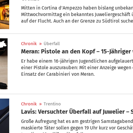
Mitten in Cortina d'Ampezzo haben bislang unbeka
Mittwochvormittag ein bekanntes Juweliergeschäft üb
auf der Flucht. Auch an der Grenze zu Südtirol such
Chronik
»
Überfall
Meran: Pistole an den Kopf – 15-Jährige
Er habe einem 16-jährigen Jugendlichen aufgelauert
einer Pistole auszurauben: Mit einer Anzeige wegen erschwerten Raubes endete jüngst ein
Einsatz der Carabinieri von Meran.
Chronik
»
Trentino
Lavis: Versuchter Überfall auf Juwelier –
Große Aufregung hat es am gestrigen Samstagabend
maskierte Täter sollen gegen 19 Uhr kurz vor Geschä