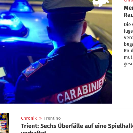
Chro
Mer
Rau
ge
Die 
Jug
Verd
beg
Raub
mut
gesu
Chronik
»
Trentino
Trient: Sechs Überfälle auf eine Spielhall
verhaftet