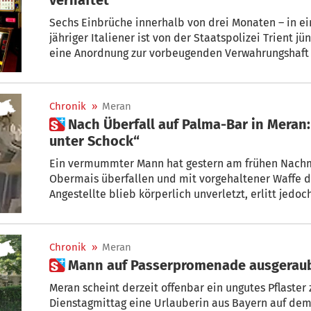
Sechs Einbrüche innerhalb von drei Monaten – in ein und dieselbe Spielhalle: Ein 36-
jähriger Italiener ist von der Staatspolizei Trient j
eine Anordnung zur vorbeugenden Verwahrungshaft infolge umfangreicher Ermittlunge
zu den Einbrüchen.
Chronik
»
Meran
 Nach Überfall auf Palma-Bar in Meran: „Meine Kollegin steht
unter Schock“
Ein vermummter Mann hat gestern am frühen Nachm
Obermais überfallen und mit vorgehaltener Waffe d
Angestellte blieb körperlich unverletzt, erlitt jedo
Polizei sofort eine Fahndung einleitete.
Chronik
»
Meran
 Mann auf Passerpromenade ausgerau
Meran scheint derzeit offenbar ein ungutes Pflaster zu sein: Nachdem am
Dienstagmittag eine Urlauberin aus Bayern auf dem Radweg von einem bis dato