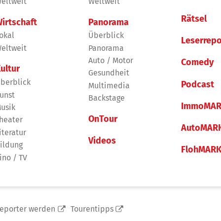
eltweit
Weltweit
Rätsel
irtschaft
Panorama
okal
Überblick
Leserrepo
eltweit
Panorama
Auto / Motor
Comedy
ultur
Gesundheit
berblick
Podcast
Multimedia
unst
Backstage
ImmoMAR
usik
OnTour
heater
AutoMAR
iteratur
Videos
ildung
FlohMAR
ino / TV
reporter werden
Tourentipps