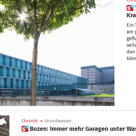
Chro
 Technikraum des Bozner
Kra
Ein Techn
am 
gefl
seit
den
könn
Chronik
»
Grundwasser
 Bozen: Immer mehr Garagen unter Wa