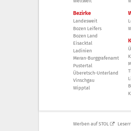
Weltweit
W
Bezirke
W
Landesweit
L
Bozen Leifers
W
Bozen Land
K
Eisacktal
Ü
Ladinien
K
Meran-Burggrafenamt
M
Pustertal
T
Überetsch-Unterland
L
Vinschgau
B
Wipptal
K
Werben auf STOL
Leser